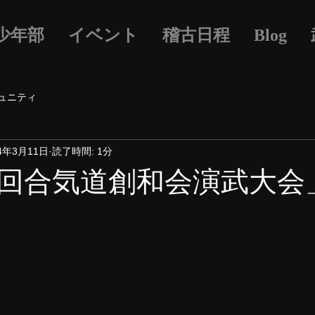
少年部
イベント
稽古日程
Blog
ュニティ
24年3月11日
読了時間: 1分
回合気道創和会演武大会