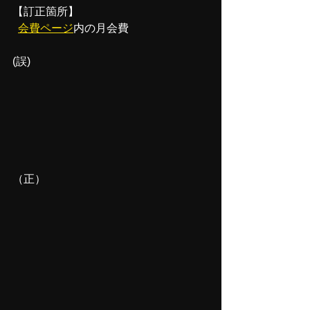
【訂正箇所】
会費ページ
内の月会費 
(誤)
（正）