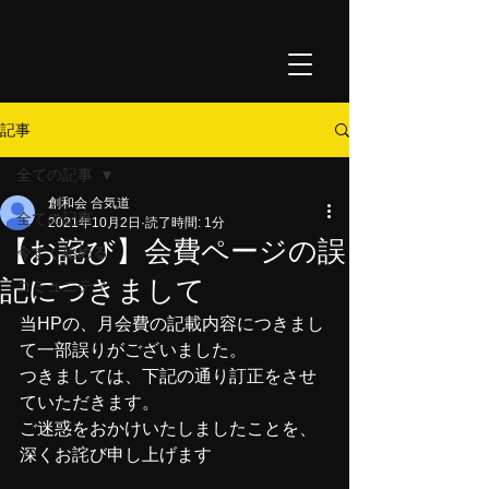
記事
全ての記事
創和会 合気道
全ての記事
2021年10月2日
読了時間: 1分
【お詫び】会費ページの誤
今すぐ始める
記につきまして
コミュニティ
当HPの、月会費の記載内容につきまし
て一部誤りがございました。
つきましては、下記の通り訂正をさせ
ていただきます。
ご迷惑をおかけいたしましたことを、
深くお詫び申し上げます