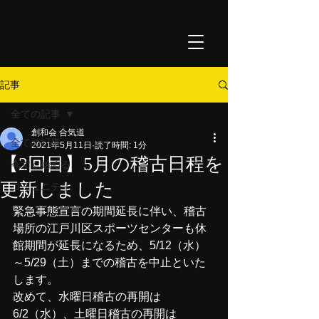
記事
全ての記事
創和会 合気道
全ての記事
2021年5月11日
読了時間: 1分
【2回目】5月の稽古日程を
今すぐ始める
更新しました
コミュニティ
緊急事態宣言の期間延長に伴い、稽古
場所の江戸川区スポーツセンターも休
館期間が延長になるため、5/12（水）
～5/29（土）までの稽古を中止といた
します。
改めて、水曜日稽古の再開は
6/2（水）、土曜日稽古の再開は