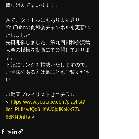
取り組んでまいります。
さて、タイトルにもあります通り、
YouTubeの創和会チャンネルを更新い
たしました。
先日開催しました、第九回創和会演武
大会の模様を動画にて公開しておりま
す。
下記にリンクを掲載いたしますので、
ご興味のある方は是非ともご覧くださ
い。
↓↓動画プレイリストはコチラ↓↓
<  
https://www.youtube.com/playlist?
list=PLfI4wfQq9HfhU0jqIKeKx7Zu-
88KN9nRa
 >