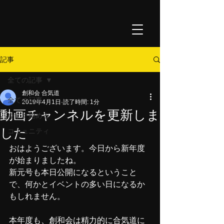
記事
全ての記事
創和会 合気道
全ての記事
2019年4月1日
読了時間: 1分
動画チャンネルを更新しま
今すぐ始める
した
コミュニティ
おはようございます。今日から新年度
が始まりましたね。
新元号も本日公開になるということ
で、何かとイベントの多い日になるか
もしれません。
本年度も、創和会は精力的に合気道に