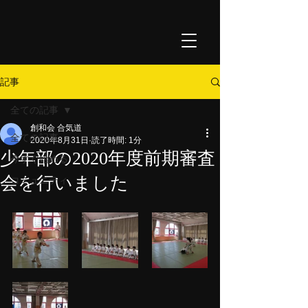
記事
全ての記事
創和会 合気道
全ての記事
2020年8月31日
読了時間: 1分
少年部の2020年度前期審査
今すぐ始める
会を行いました
コミュニティ