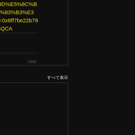
7%9D%E5%8C%B
%83%B3%E3
0x8ff7be22b79
sQCA
すべて表示