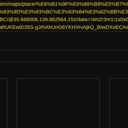
gle.com/maps/place/%E6%B1%9F%E6%88%B8%E5%B
%83%9D%E3%83%BC%E3%83%84%E3%82%BB%E3
@35.668008,139.862564,15z/data=!4m2!3m1!1s0x0:
2ahUKEwiD35S-gJrhAhUnG6YKHVrvAjkQ_BIwDXoECA