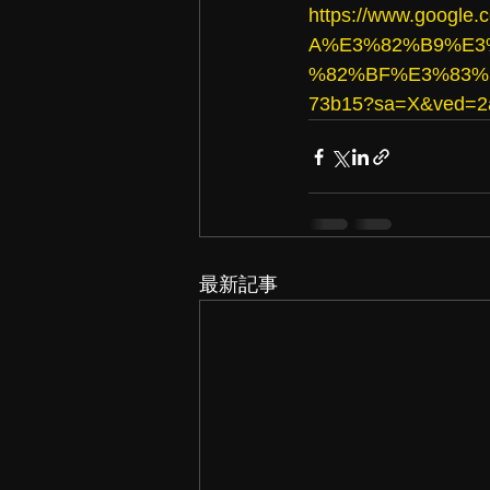
https://www.goo
A%E3%82%B9%E3
%82%BF%E3%83%BC/
73b15?sa=X&ved=
最新記事