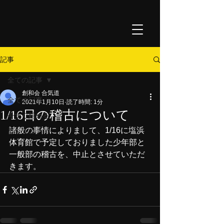
記事
全ての記事
創和会 合気道
全ての記事
2021年1月10日
読了時間: 1分
1/16日の稽古について
今すぐ始める
諸般の事情によりまして、1/16に塩浜
コミュニティ
体育館で予定しておりました少年部と
一般部の稽古を、中止とさせていただ
きます。