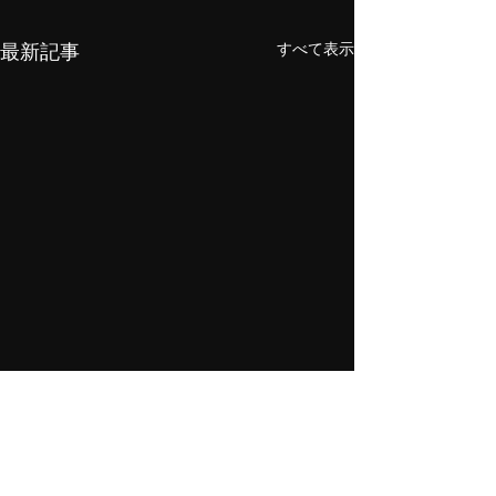
すべて表示
最新記事
[緊急]2026年6月27日の稽
古はお休みとなります