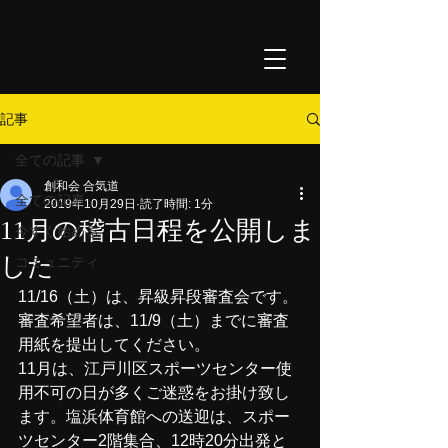
記事
全ての記事
創和会 合気道
全ての記事
2019年10月29日
読了時間: 1分
11月の稽古日程を公開しま
今すぐ始める
した
コミュニティ
11/16（土）は、昇級昇段審査会です。
審査希望者は、11/9（土）までに審査
用紙を提出してください。
11月は、江戸川区スポーツセンター使
用不可の日が多くご迷惑をお掛け致し
ます。塩浜体育館への送迎は、スポー
ツセンター2階集合、12時20分出発と