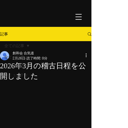
記事
全ての記事
創和会 合気道
全ての記事
2月26日
読了時間: 0分
2026年3月の稽古日程を公
今すぐ始める
開しました
コミュニティ