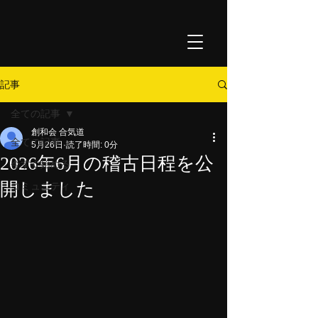
記事
全ての記事
創和会 合気道
全ての記事
5月26日
読了時間: 0分
2026年6月の稽古日程を公
今すぐ始める
開しました
コミュニティ