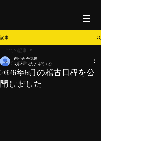
記事
全ての記事
創和会 合気道
全ての記事
6月23日
読了時間: 0分
2026年6月の稽古日程を公
今すぐ始める
開しました
コミュニティ