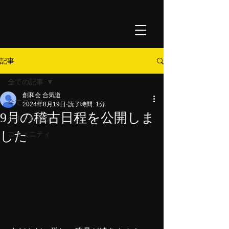
記事
全ての記事
創和会 合気道
全ての記事
2024年8月19日
読了時間: 1分
9月の稽古日程を公開しま
今すぐ始める
した
コミュニティ