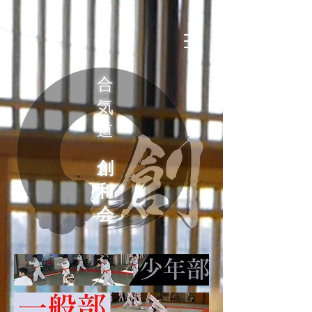
合
気
道
創
和
会