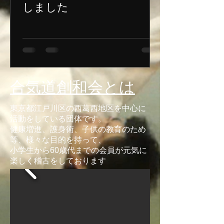
しました
​合気道創和会とは
東京都江戸川区の西葛西地区を中心に
活動をしている団体です。
​健康増進、護身術、子供の教育のため
等、様々な目的を持って、
小学生から60歳代までの会員が元気に
楽しく稽古をしております