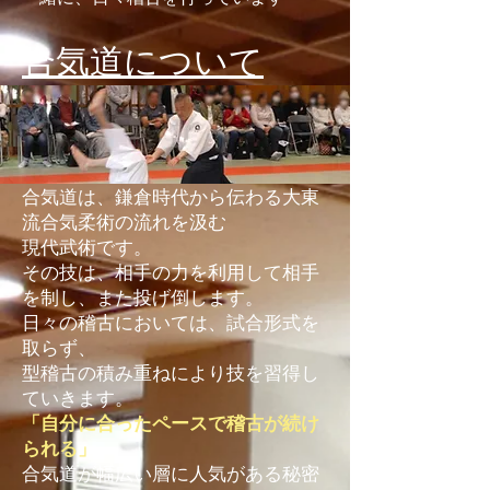
​合気道について
合気道は、鎌倉時代から伝わる大東
流合気柔術の流れを汲む
現代武術です。
その技は、相手の力を利用して相手
を制し、また投げ倒します。
日々の稽古においては、試合形式を
取らず、
型稽古の積み重ねにより技を習得し
ていきます。
「自分に合ったペースで稽古が続け
られる」
合気道が幅広い層に人気がある秘密